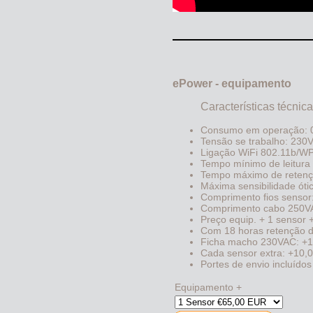
ePower - equipamento
Características técnic
Consumo em operação: 
Tensão se trabalho: 23
Ligação WiFi 802.11b/W
Tempo mínimo de leitura 
Tempo máximo de retençã
Máxima sensibilidade óti
Comprimento fios sensor
Comprimento cabo 250V
Preço equip. + 1 sensor 
Com 18 horas retenção d
Ficha macho 230VAC: +1
Cada sensor extra: +10,
Portes de envio incluídos
Equipamento +