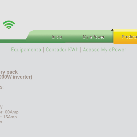
Início
My ePower
Produto
Equipamento
|
Contador KWh
|
Acesso My ePower
ery pack
000W inverter)
s:
KW
er: 60Amp
r: 15Amp
on