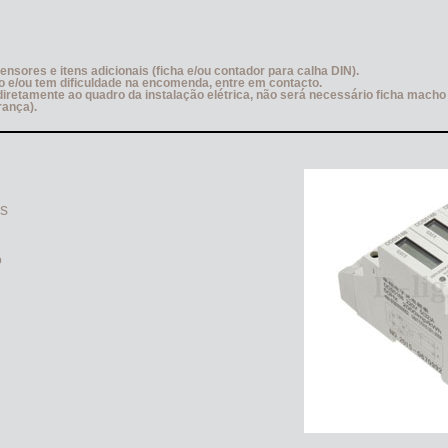
ores e itens adicionais (ficha e/ou contador para calha DIN).
 e/ou tem dificuldade na encomenda, entre em contacto.
 diretamente ao quadro da instalação elétrica, não será necessário ficha mac
rança).
as
p