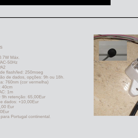
as
0.7W Máx.
0VAC-50Hz
PA2
de flash/led: 250mseg
o de dados, opções: 9h ou 18h.
ca: 760nm (cor vermelha)
: 40cm
AC: 1m
+ 9h retenção: 65,00Eur
e dados: +10,00Eur
,00 Eur
00Eur
 para Portugal continental.