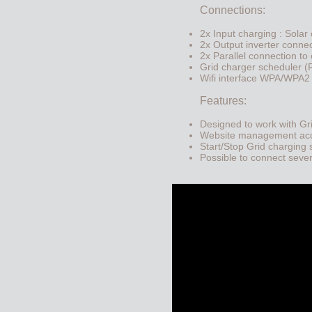
Connections:
2x Input charging : Solar
2x Output inverter conne
2x Parallel connection to
Grid charger scheduler (
Wifi interface WPA/WPA2 
Features:
Designed to work with Gri
Website management acces
Start/Stop Grid charging 
Possible to connect sever