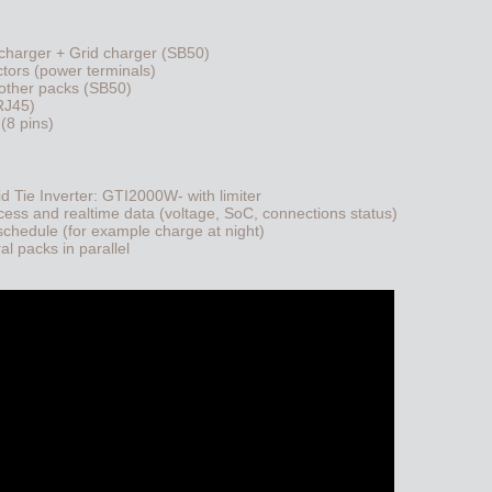
 charger + Grid charger (SB50)
ctors (power terminals)
 other packs (SB50)
RJ45)
(8 pins)
d Tie Inverter: GTI2000W- with limiter
s and realtime data (voltage, SoC, connections status)
schedule (for example charge at night)
al packs in parallel