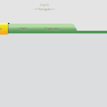
English
--> Português <--
s
FAQs
Contactos