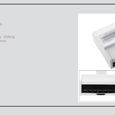
as
se: 20Amp
5 mm