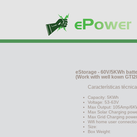
eStorage - 60V/5KWh batt
(Work with well kown GTI2
Características técnica
Capacity: 5KWh
Voltage: 53-63V
Max Output: 105Amp/6
Max Solar Charging pow
Max Grid Charging powe
Wifi home user connecti
Size:
Box Weight: